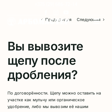
Skip
+375 (29) 686-72-14
to
content
Предыдущая
Следующая
Toggle
Naviga
УСЛУГИ
Вы вывозите
ПРОДУКЦИЯ
щепу после
КЛИЕНТЫ
дробления?
О КОМПАНИИ
По договорённости. Щепу можно оставить на
участке как мульчу или органическое
удобрение, либо мы вывозим её нашим