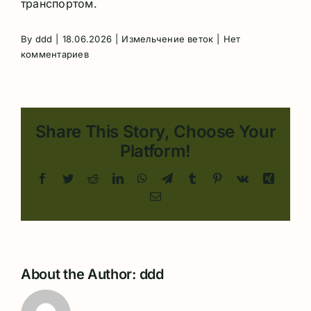
транспортом.
By
ddd
|
18.06.2026
|
Измельчение веток
|
Нет
комментариев
Share This Story, Choose Your
Platform!
Facebook
Twitter
Reddit
LinkedIn
WhatsApp
Telegram
Tumblr
Pinterest
Vk
Xing
Email
About the Author:
ddd